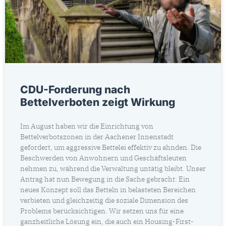
CDU-Forderung nach
Bettelverboten zeigt Wirkung
Im August haben wir die Einrichtung von
Bettelverbotszonen in der Aachener Innenstadt
gefordert, um aggressive Bettelei effektiv zu ahnden. Die
Beschwerden von Anwohnern und Geschäftsleuten
nehmen zu, während die Verwaltung untätig bleibt. Unser
Antrag hat nun Bewegung in die Sache gebracht: Ein
neues Konzept soll das Betteln in belasteten Bereichen
verbieten und gleichzeitig die soziale Dimension des
Problems berücksichtigen. Wir setzen uns für eine
ganzheitliche Lösung ein, die auch ein Housing-First-