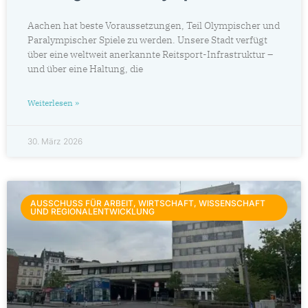
Aachen hat beste Voraussetzungen, Teil Olympischer und
Paralympischer Spiele zu werden. Unsere Stadt verfügt
über eine weltweit anerkannte Reitsport-Infrastruktur –
und über eine Haltung, die
Weiterlesen »
30. März 2026
AUSSCHUSS FÜR ARBEIT, WIRTSCHAFT, WISSENSCHAFT
UND REGIONALENTWICKLUNG