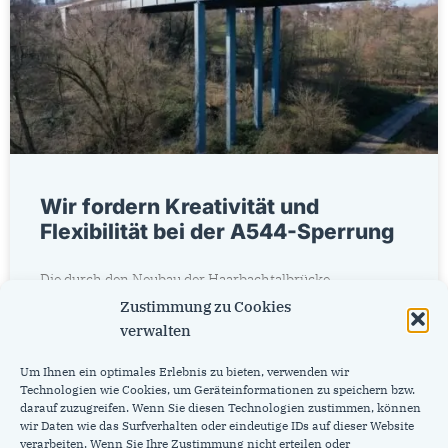
Wir fordern Kreativität und
Flexibilität bei der A544-Sperrung
Die durch den Neubau der Haarbachtalbrücke
notwendige Sperrung der A544 droht zu einem
Zustimmung zu Cookies
Verkehrsinfarkt in Aachen und der Region zu führen. Wir
verwalten
setzen uns deshalb
Um Ihnen ein optimales Erlebnis zu bieten, verwenden wir
Technologien wie Cookies, um Geräteinformationen zu speichern bzw.
Weiterlesen »
darauf zuzugreifen. Wenn Sie diesen Technologien zustimmen, können
wir Daten wie das Surfverhalten oder eindeutige IDs auf dieser Website
verarbeiten. Wenn Sie Ihre Zustimmung nicht erteilen oder
16. Mai 2023