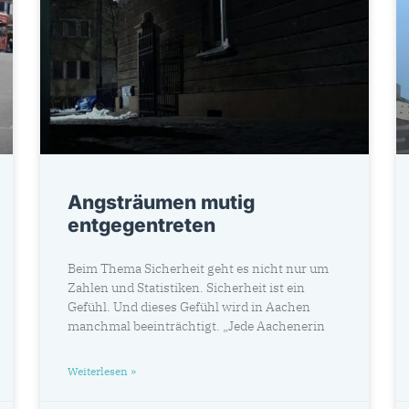
Angsträumen mutig
entgegentreten
Beim Thema Sicherheit geht es nicht nur um
Zahlen und Statistiken. Sicherheit ist ein
Gefühl. Und dieses Gefühl wird in Aachen
manchmal beeinträchtigt. „Jede Aachenerin
Weiterlesen »