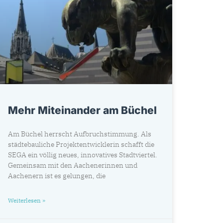
Mehr Miteinander am Büchel
Am Büchel herrscht Aufbruchstimmung. Als
städtebauliche Projektentwicklerin schafft die
SEGA ein völlig neues, innovatives Stadtviertel.
Gemeinsam mit den Aachenerinnen und
Aachenern ist es gelungen, die
Weiterlesen »