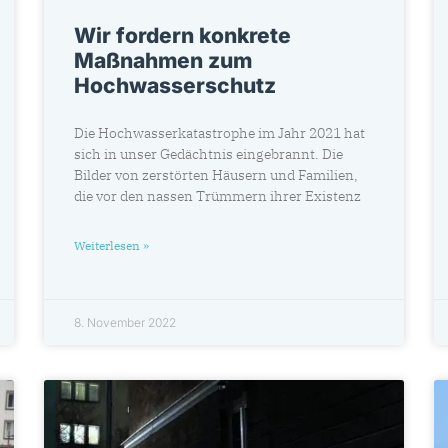
Wir fordern konkrete
Maßnahmen zum
Hochwasserschutz
Die Hochwasserkatastrophe im Jahr 2021 hat
sich in unser Gedächtnis eingebrannt. Die
Bilder von zerstörten Häusern und Familien,
die vor den nassen Trümmern ihrer Existenz
Weiterlesen »
8. November 2022