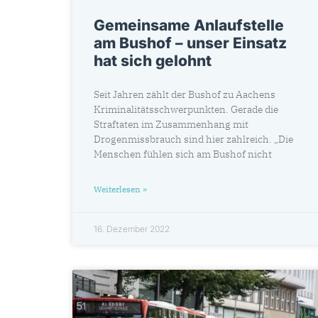
Gemeinsame Anlaufstelle
am Bushof – unser Einsatz
hat sich gelohnt
Seit Jahren zählt der Bushof zu Aachens
Kriminalitätsschwerpunkten. Gerade die
Straftaten im Zusammenhang mit
Drogenmissbrauch sind hier zahlreich. „Die
Menschen fühlen sich am Bushof nicht
Weiterlesen »
16. Dezember 2022