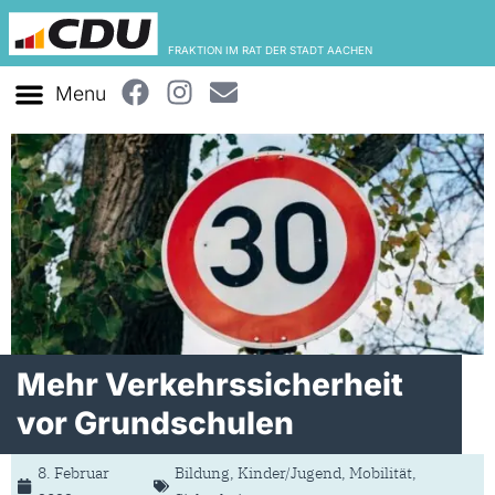
FRAKTION IM RAT DER STADT AACHEN
Mehr Verkehrssicherheit
vor Grundschulen
8. Februar
Bildung
,
Kinder/Jugend
,
Mobilität
,