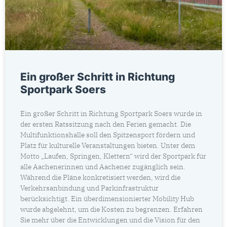
Ein großer Schritt in Richtung
Sportpark Soers
Ein großer Schritt in Richtung Sportpark Soers wurde in
der ersten Ratssitzung nach den Ferien gemacht. Die
Multifunktionshalle soll den Spitzensport fördern und
Platz für kulturelle Veranstaltungen bieten. Unter dem
Motto „Laufen, Springen, Klettern“ wird der Sportpark für
alle Aachenerinnen und Aachener zugänglich sein.
Während die Pläne konkretisiert werden, wird die
Verkehrsanbindung und Parkinfrastruktur
berücksichtigt. Ein überdimensionierter Mobility Hub
wurde abgelehnt, um die Kosten zu begrenzen. Erfahren
Sie mehr über die Entwicklungen und die Vision für den