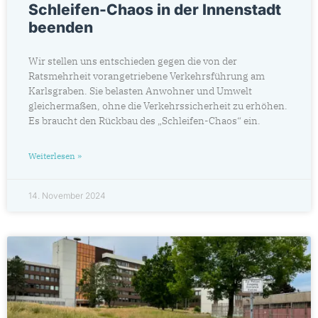
Schleifen-Chaos in der Innenstadt
beenden
Wir stellen uns entschieden gegen die von der
Ratsmehrheit vorangetriebene Verkehrsführung am
Karlsgraben. Sie belasten Anwohner und Umwelt
gleichermaßen, ohne die Verkehrssicherheit zu erhöhen.
Es braucht den Rückbau des „Schleifen-Chaos“ ein.
Weiterlesen »
14. November 2024