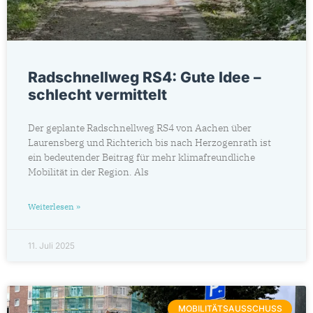
Radschnellweg RS4: Gute Idee –
schlecht vermittelt
Der geplante Radschnellweg RS4 von Aachen über
Laurensberg und Richterich bis nach Herzogenrath ist
ein bedeutender Beitrag für mehr klimafreundliche
Mobilität in der Region. Als
Weiterlesen »
11. Juli 2025
MOBILITÄTSAUSSCHUSS