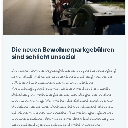
Die neuen Bewohnerparkgebühren
sind schlicht unsozial
Die neuen Bewohnerparkgebühren sorgen für Aufregung
in der Stadt! Mit einer drastischen Erhöhung von bis zu
300 Euro für Familienautos und zusätzlichen
Verwaltungsgebühren von 15 Euro wird die finanzielle
Belastung für viele Bürgerinnen und Bürger zur echten
Herausforderung. Wir werfen der Ratsmehrheit vor, die
Gebühren unter dem Deckmantel des Klimaschutzes zu
erhöhen, während die sozialen Auswirkungen ignoriert
werden. Erfahren Sie, warum wir diese Entscheidung als
unsozial und zynisch sehen und welche absurden