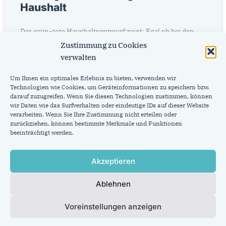
Haushalt
Der grün-rote Haushaltsentwurf zeigt: Egal ob bei den
Herausforderungen in der Innenstadt, der Mobilität der
Zustimmung zu Cookies
Zukunft oder einem ernsthaften Klimaschutz – die
verwalten
Koalition hat vor
Um Ihnen ein optimales Erlebnis zu bieten, verwenden wir
Technologien wie Cookies, um Geräteinformationen zu speichern bzw.
Weiterlesen »
darauf zuzugreifen. Wenn Sie diesen Technologien zustimmen, können
wir Daten wie das Surfverhalten oder eindeutige IDs auf dieser Website
verarbeiten. Wenn Sie Ihre Zustimmung nicht erteilen oder
13. März 2024
zurückziehen, können bestimmte Merkmale und Funktionen
2
3
1
beeinträchtigt werden.
Akzeptieren
CDU-Fraktion im Rat der Stadt Aachen
Johannes-Paul-II.-Str. 1
52062 Aachen
Ablehnen
info@cdu.ac
Tel. 0241-432-7211
Voreinstellungen anzeigen
Home
Datenschutzerklärung
Cookie-Richtlinie (EU)
Impressum