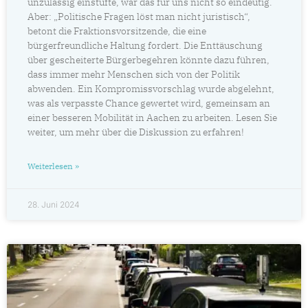
unzulässig einstufte, war das für uns nicht so eindeutig.
Aber: „Politische Fragen löst man nicht juristisch“,
betont die Fraktionsvorsitzende, die eine
bürgerfreundliche Haltung fordert. Die Enttäuschung
über gescheiterte Bürgerbegehren könnte dazu führen,
dass immer mehr Menschen sich von der Politik
abwenden. Ein Kompromissvorschlag wurde abgelehnt,
was als verpasste Chance gewertet wird, gemeinsam an
einer besseren Mobilität in Aachen zu arbeiten. Lesen Sie
weiter, um mehr über die Diskussion zu erfahren!
Weiterlesen »
28. Juni 2024