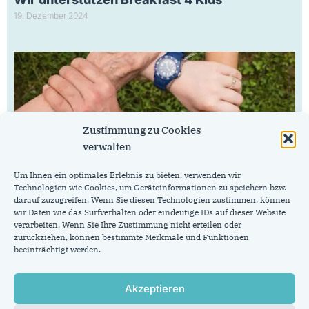
19. Dezember 2024
Zustimmung zu Cookies
verwalten
Um Ihnen ein optimales Erlebnis zu bieten, verwenden wir
Technologien wie Cookies, um Geräteinformationen zu speichern bzw.
darauf zuzugreifen. Wenn Sie diesen Technologien zustimmen, können
Wir stehen geschlossen hinter den sozialen
wir Daten wie das Surfverhalten oder eindeutige IDs auf dieser Website
Trägern in unserer Stadt
verarbeiten. Wenn Sie Ihre Zustimmung nicht erteilen oder
zurückziehen, können bestimmte Merkmale und Funktionen
5. Dezember 2024
beeinträchtigt werden.
Akzeptieren
CDU-Fraktion im Rat der Stadt Aachen
Johannes-Paul-II.-Str. 1