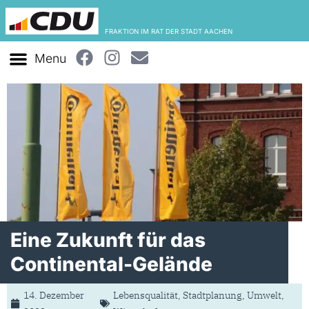
FRAKTION IM RAT DER STADT AACHEN
Eine Zukunft für das
Continental-Gelände
14. Dezember
Lebensqualität
,
Stadtplanung
,
Umwelt
,