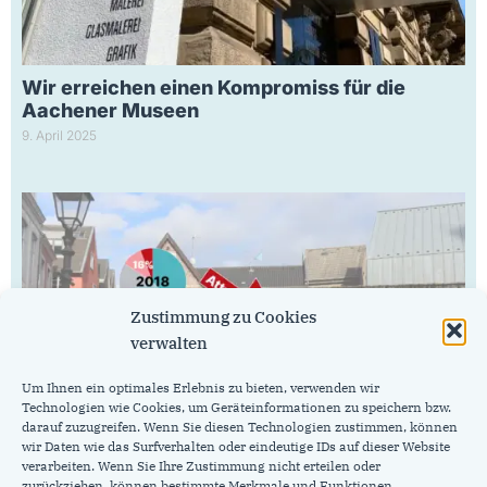
Wir erreichen einen Kompromiss für die
Aachener Museen
9. April 2025
Zustimmung zu Cookies
verwalten
Um Ihnen ein optimales Erlebnis zu bieten, verwenden wir
Technologien wie Cookies, um Geräteinformationen zu speichern bzw.
darauf zuzugreifen. Wenn Sie diesen Technologien zustimmen, können
Umfrage zeigt Handlungsbedarf: Aachen
wir Daten wie das Surfverhalten oder eindeutige IDs auf dieser Website
muss an Attraktivität gewinnen
verarbeiten. Wenn Sie Ihre Zustimmung nicht erteilen oder
4. April 2025
zurückziehen, können bestimmte Merkmale und Funktionen